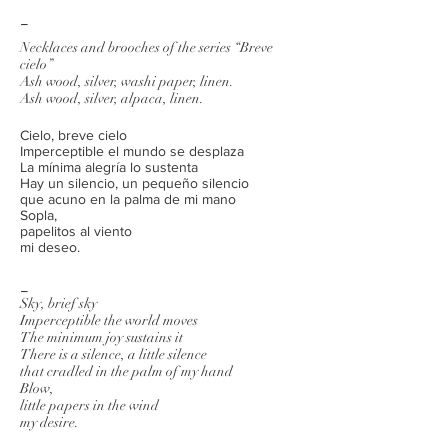
_
Necklaces and brooches of the series “Breve
cielo”
Ash wood, silver, washi paper, linen.
Ash wood, silver, alpaca, linen.
Cielo, breve cielo
Imperceptible el mundo se desplaza
La mínima alegría lo sustenta
Hay un silencio, un pequeño silencio
que acuno en la palma de mi mano
Sopla,
papelitos al viento
mi deseo.
_
Sky, brief sky
Imperceptible the world moves
The minimum joy sustains it
There is a silence, a little silence
that cradled in the palm of my hand
Blow,
little papers in the wind
my desire.